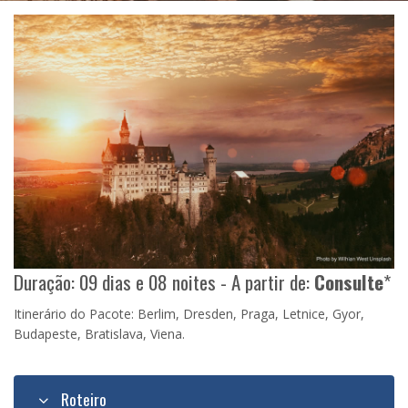
Duração: 09 dias e 08 noites - A partir de:
Consulte
*
Itinerário do Pacote: Berlim, Dresden, Praga, Letnice, Gyor,
Budapeste, Bratislava, Viena.
Roteiro