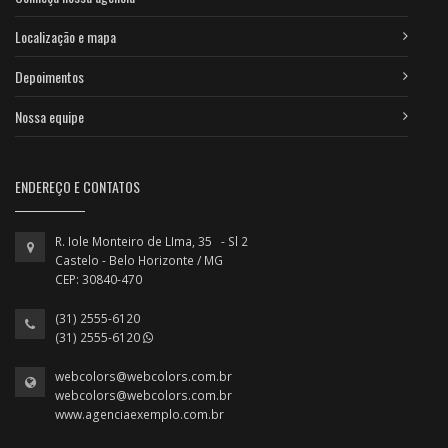
Localização e mapa
Depoimentos
Nossa equipe
ENDEREÇO E CONTATOS
R. Iole Monteiro de LIma, 35 - Sl 2
Castelo - Belo Horizonte / MG
CEP: 30840-470
(31) 2555-6120
(31) 2555-6120
webcolors@webcolors.com.br
webcolors@webcolors.com.br
www.agenciaexemplo.com.br