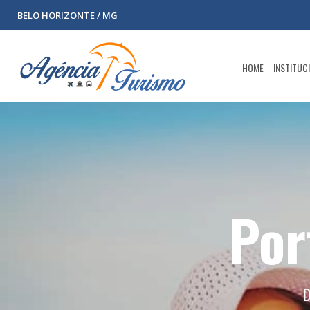
BELO HORIZONTE / MG
HOME
INSTITUC
Por
D