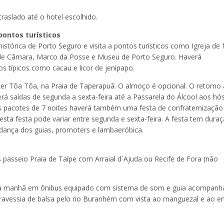
aslado até o hotel escolhido.
 pontos turísticos
istórica de Porto Seguro e visita a pontos turísticos como Igreja de
 de Câmara, Marco da Posse e Museu de Porto Seguro. Haverá
 típicos como cacau e licor de jenipapo.
zer Tôa Tôa, na Praia de Taperapuã. O almoço é opcional. O retorno
averá saídas de segunda a sexta-feira até a Passarela do Álcool aos h
 pacotes de 7 noites haverá também uma festa de confraternização
sta festa pode variar entre segunda e sexta-feira. A festa tem dura
 dança dos guias, promoters e lambaeróbica.
os passeio Praia de Taípe com Arraial d´Ajuda ou Recife de Fora (não
pela manhã em ônibus equipado com sistema de som e guia acompanh
. Travessia de balsa pelo rio Buranhém com vista ao manguezal e ao e