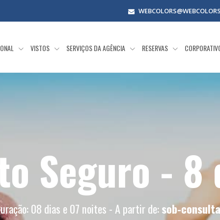
WEBCOLORS@WEBCOLORS
IONAL
VISTOS
SERVIÇOS DA AGÊNCIA
RESERVAS
CORPORATIV
to Seguro - 8 
uração: 08 dias e 07 noites - A partir de:
sob-consult