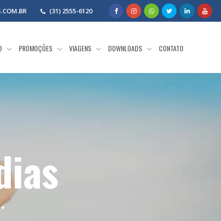
.COM.BR
(31) 2555-6120
O
PROMOÇÕES
VIAGENS
DOWNLOADS
CONTATO
dias
a
*