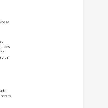
 Nossa
 ao
óspedes
 no
ção de
ante
ncontro